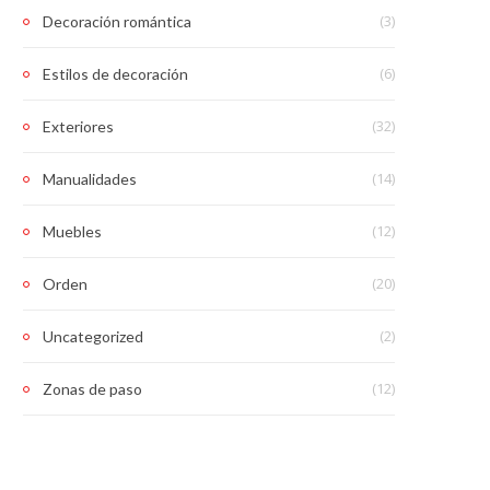
(3)
Decoración romántica
(6)
Estilos de decoración
(32)
Exteriores
(14)
Manualidades
(12)
Muebles
(20)
Orden
(2)
Uncategorized
(12)
Zonas de paso