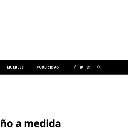
MUEBLES
PUBLICIDAD
F
T
I
a
w
n
c
i
s
e
t
t
año a medida
b
t
a