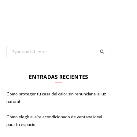
o
e
g
o
r
r
k
a
Search
for:
m
ENTRADAS RECIENTES
Cómo proteger tu casa del calor sin renunciar a la luz
natural
Cómo elegir el aire acondicionado de ventana ideal
para tu espacio